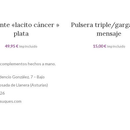
nte «lacito cáncer »
Pulsera triple/garga
plata
mensaje
49,95
€
15,00
€
Imp Incluido
Imp Incluido
 complementos hechos a mano.
dencio González, 7 – Bajo
sada de Llanera (Asturias)
526
suques.com