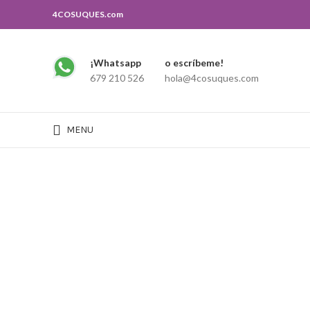
4COSUQUES.com
¡Whatsapp
o escríbeme!
Search
679 210 526
hola@4cosuques.com
Escribe lo que buscas, y si no lo encuentras puedes contactar con nosot
MENU