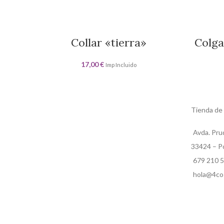
Collar «tierra»
Colga
17,00
€
Imp Incluido
Tienda de
Avda. Pru
33424 – Po
679 210 
hola@4co