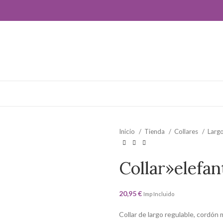
ros!
Inicio
Tienda
Collares
Larg
Collar»elefan
20,95
€
Imp Incluido
Collar de largo regulable, cordón 