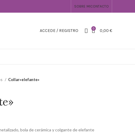
SOBRE MI
CONTACTO
0
ACCEDE / REGISTRO
0,00
€
os
Collar»elefante»
te»
metalizado, bola de cerámica y colgante de elefante