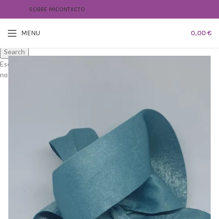
SOBRE MI
CONTACTO
MENU
0,00
€
Search
Escribe lo que buscas, y si no lo encuentras puedes contactar con
nosotros!