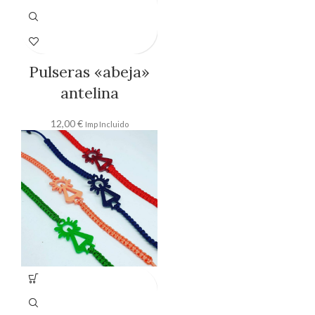
Pulseras «abeja»
antelina
12,00
€
Imp Incluido