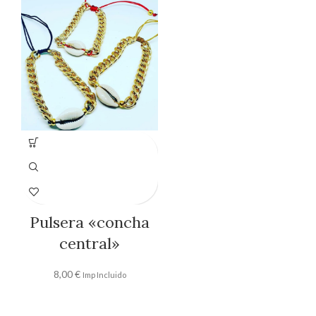
Pulsera «concha
central»
8,00
€
Imp Incluido