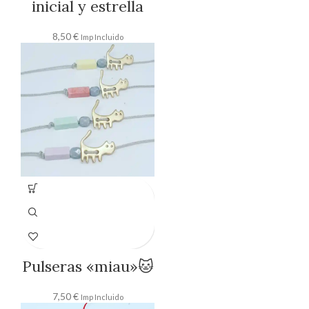
inicial y estrella
8,50
€
Imp Incluido
Pulseras «miau»🐱
7,50
€
Imp Incluido