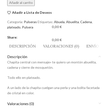
Añadir al carrito
Añadir a Lista de Deseos
Categoría:
Pulseras
Etiquetas:
Abuela
,
Abuelita
,
Cadena
,
0,00
€
plateado
,
Pulsera
Share:
0,00
€
DESCRIPCIÓN
VALORACIONES (0)
ENVÍO
Descripción
Chapita central con mensaje» te quiero un montón abuelita,
cadena y cierre de mosquetón.
Todo ello en plateado.
A un lado de la chapita cuelgan una perla y una bolita facetada
de cristal en color.
Valoraciones (0)