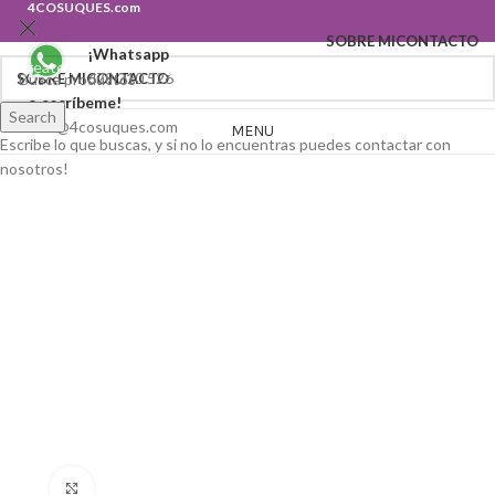
4COSUQUES.com
SOBRE MI
CONTACTO
¡Whatsapp
Create your first
navigation menu here
679 210 526
SOBRE MI
CONTACTO
o escríbeme!
Search
hola@4cosuques.com
MENU
Escribe lo que buscas, y si no lo encuentras puedes contactar con
nosotros!
Click to enlarge