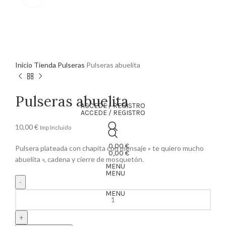
Inicio
Tienda
Pulseras
Pulseras abuelita
Pulseras abuelita
ACCEDE / REGISTRO
ACCEDE / REGISTRO
10,00
€
Imp Incluido
0,00
€
Pulsera plateada con chapita con mensaje » te quiero mucho
0,00
€
abuelita «, cadena y cierre de mosquetón.
MENU
MENU
MENU