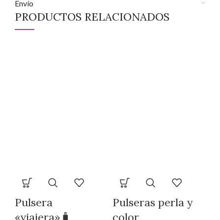
Envío
PRODUCTOS RELACIONADOS
P
m
8,
Pulsera
Pulseras perla y
«viajera»🧳
color