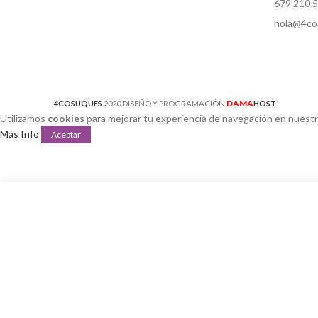
679 210 
hola@4co
DAMA
4COSUQUES
2020 DISEÑO Y PROGRAMACIÓN
HOST
.
Utilizamos
cookies
para mejorar tu experiencia de navegación en nuestr
Más Info
Aceptar
Escr