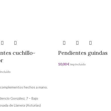
ntes cuchillo-
Pendientes guindas
or
10,00
€
Imp Incluido
 Incluido
 complementos hechos a mano.
dencio González, 7 – Bajo
sada de Llanera (Asturias)