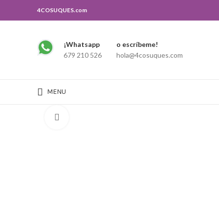
4COSUQUES.com
¡Whatsapp
o escríbeme!
679 210 526
hola@4cosuques.com
MENU
Click to enlarge