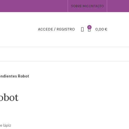
SOBRE MI
CONTACTO
0
ACCEDE / REGISTRO
0,00
€
endientes Robot
obot
 lápiz