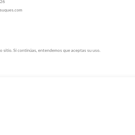
526
suques.com
o sitio. Si continúas, entendemos que aceptas su uso.
ibe lo que buscas, y si no lo encuentras puedes contactar con noso