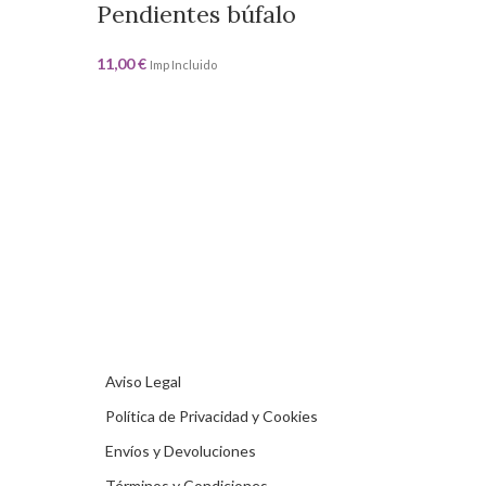
Pendientes búfalo
Pend
11,00
€
10,00
€
Imp Incluido
I
Aviso Legal
Política de Privacidad y Cookies
Envíos y Devoluciones
Términos y Condiciones