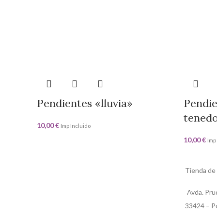
Pendientes «lluvia»
Pendie
tened
10,00
€
Imp Incluido
10,00
€
Imp
Tienda de
Avda. Pru
33424 – Po