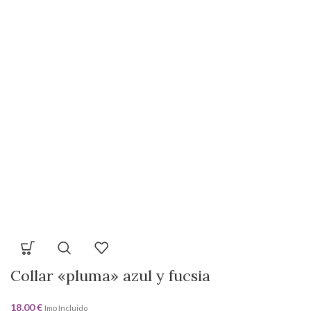
Collar «pluma» azul y fucsia
18,00
€
Imp Incluido