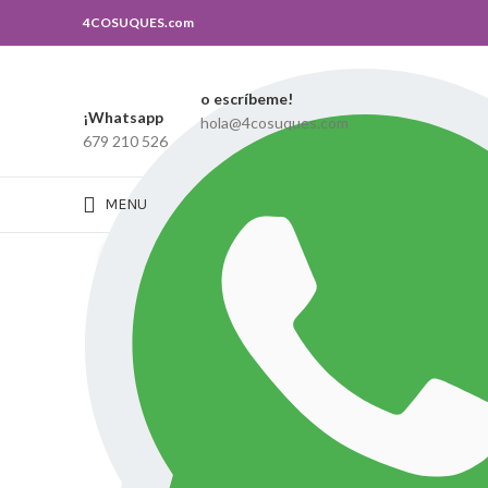
4COSUQUES.com
o escríbeme!
Search
¡Whatsapp
hola@4cosuques.com
679 210 526
Escribe lo que buscas, y si no lo encuentras puedes contactar con nosot
MENU
Click to enlarge