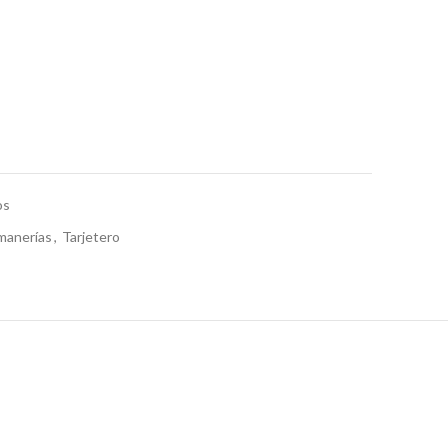
os
manerías
,
Tarjetero