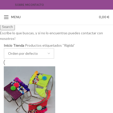
SOBRE MI
CONTACTO
Create your first
navigation menu here
MENU
0,00
€
Search
Escribe lo que buscas, y si no lo encuentras puedes contactar con
nosotros!
Inicio
Tienda
Productos etiquetados “Rigida”