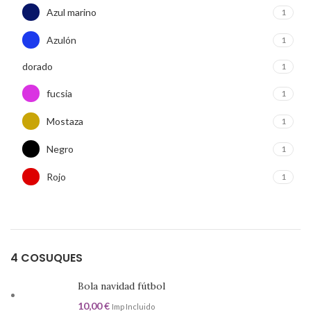
Azul marino
1
Azulón
1
dorado
1
fucsia
1
Mostaza
1
Negro
1
Rojo
1
Verde
1
4 COSUQUES
Bola navidad fútbol
10,00
€
Imp Incluido