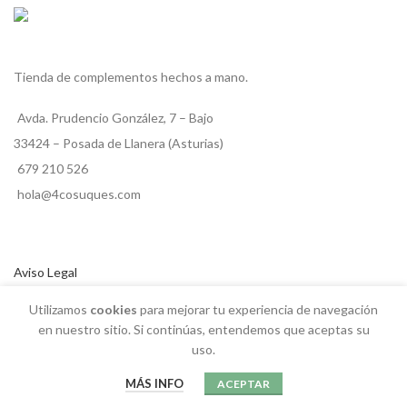
Tienda de complementos hechos a mano.
Avda. Prudencio González, 7 – Bajo
33424 – Posada de Llanera (Asturias)
679 210 526
hola@4cosuques.com
Aviso Legal
Política de Privacidad y Cookies
Utilizamos
cookies
para mejorar tu experiencia de navegación
en nuestro sitio. Si continúas, entendemos que aceptas su
Envíos y Devoluciones
uso.
Términos y Condiciones
MÁS INFO
ACEPTAR
Sigue tu Pedido