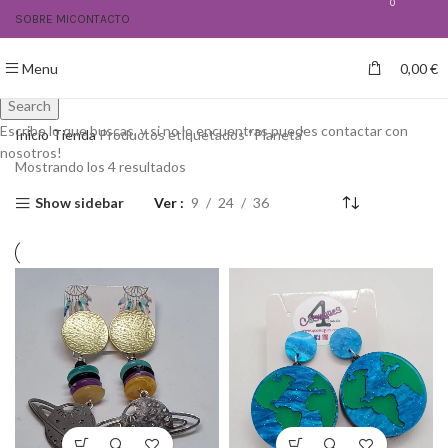
0
SOBRE MI
CONTACTO
Create your first
navigation menu here
Menu
0,00
€
Search
Escribe lo que buscas, y si no lo encuentras puedes contactar con
Inicio
Tienda
Productos etiquetados “Planeta”
nosotros!
Mostrando los 4 resultados
Show sidebar
Ver
9
24
36