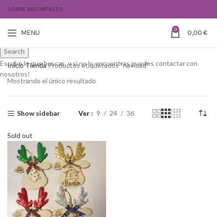
SOBRE MI
CONTACTO
0
MENU
0,00
€
Search
Escribe lo que buscas, y si no lo encuentras puedes contactar con
Inicio
Tienda
Productos etiquetados “navidad”
nosotros!
Mostrando el único resultado
Show sidebar
Ver
9
24
36
Sold out