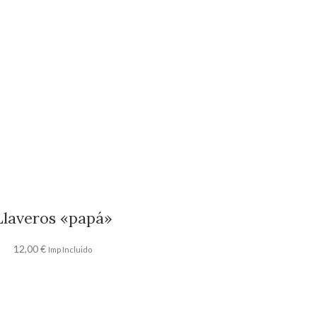
Llaveros «papá»
12,00
€
Imp Incluido