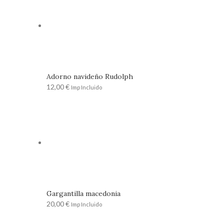
Adorno navideño Rudolph
12,00
€
Imp Incluido
Gargantilla macedonia
20,00
€
Imp Incluido