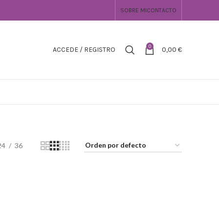
SOBRE MI
CONTACTO
0
ACCEDE / REGISTRO
0,00
€
24
36