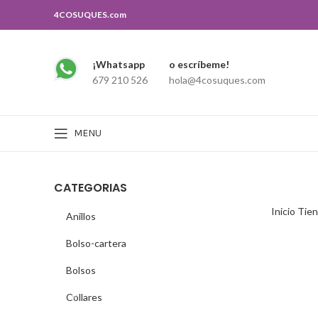
4COSUQUES.com
¡Whatsapp
o escríbeme!
Search
679 210 526
hola@4cosuques.com
Escribe lo que buscas, y si no lo encuentras puedes contactar con nosot
MENU
CATEGORIAS
Inicio
Tie
Anillos
Bolso-cartera
Bolsos
Collares