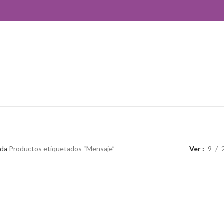
ros!
nda
Productos etiquetados “Mensaje”
Ver
9