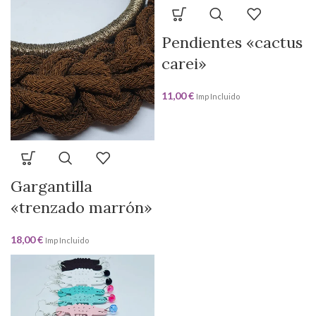
Pendientes «cactus
carei»
11,00
€
Imp Incluido
Gargantilla
«trenzado marrón»
18,00
€
Imp Incluido