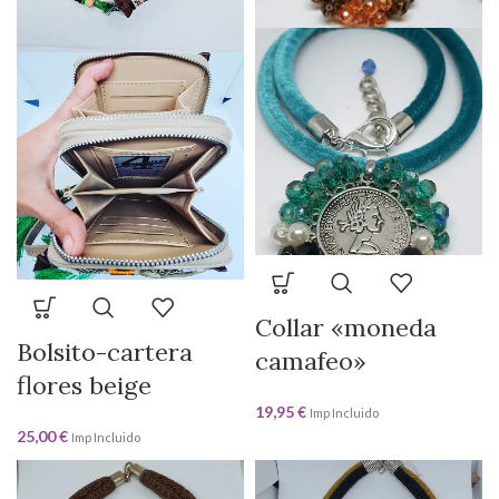
Collar «moneda
Bolsito-cartera
camafeo»
flores beige
19,95
€
Imp Incluido
25,00
€
Imp Incluido