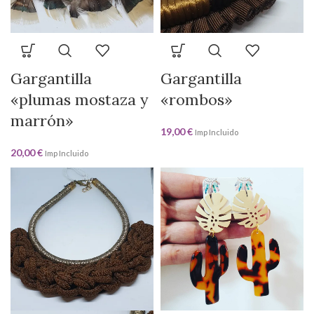
Gargantilla
Gargantilla
«plumas mostaza y
«rombos»
marrón»
19,00
€
Imp Incluido
20,00
€
Imp Incluido