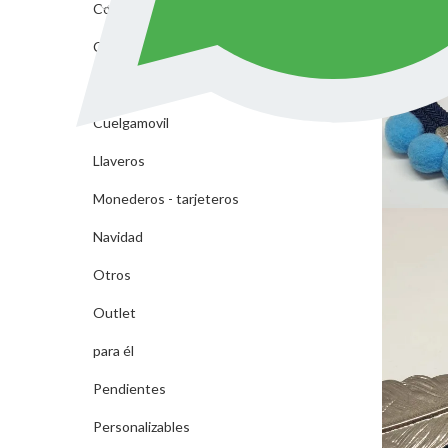
Complementos Fiesta
Cuelga Gafas/Mascarillas
cuelga retrovisores
Cuelgamovil
Llaveros
Monederos - tarjeteros
Navidad
Otros
Outlet
para él
Pendientes
Personalizables