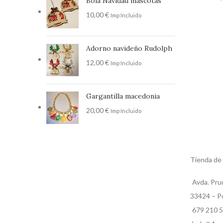
Bola Navidad mascotas
10,00
€
Imp Incluido
Adorno navideño Rudolph
12,00
€
Imp Incluido
Gargantilla macedonia
20,00
€
Imp Incluido
Tienda de
Avda. Pru
33424 – Po
679 210 