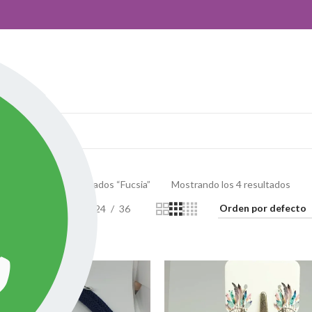
ros!
nda
Productos etiquetados “Fucsia”
Mostrando los 4 resultados
idebar
Ver
9
24
36