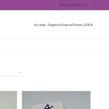
SOBRE MI
CONTACTO
Accede / Registro
Search
0
items
0,00
€