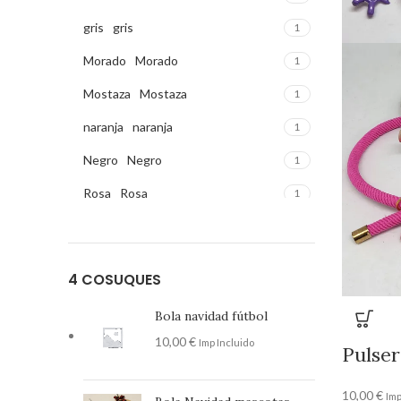
gris
gris
1
Morado
Morado
1
Mostaza
Mostaza
1
naranja
naranja
1
Negro
Negro
1
Rosa
Rosa
1
Verde
Verde
1
Verde agua
Verde agua
1
4 COSUQUES
Bola navidad fútbol
10,00
€
Imp Incluido
Pulser
10,00
€
Imp