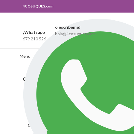
4COSUQUES.com
Create your first
navigation menu here
o escríbeme!
Search
¡Whatsapp
hola@4cosuques.com
679 210 526
Escribe lo que buscas, y si no lo encuentras puedes contactar con nosot
Menu
CATEGORIAS
Inicio
Tie
Show s
Anillos
Bolso-cartera
Bolsos
Collares