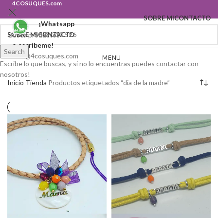
4COSUQUES.com
SOBRE MI
CONTACTO
¡Whatsapp
Create your first
navigation menu here
679 210 526
SOBRE MI
CONTACTO
o escríbeme!
Search
hola@4cosuques.com
MENU
Escribe lo que buscas, y si no lo encuentras puedes contactar con
nosotros!
Inicio
Tienda
Productos etiquetados “dia de la madre”