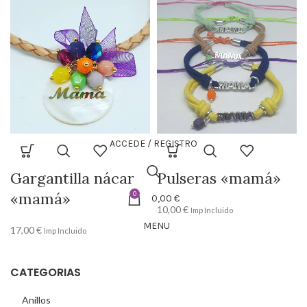
ACCEDE / REGISTRO
Gargantilla nácar
Pulseras «mamá»
«mamá»
0
0,00
€
10,00
€
Imp Incluido
MENU
17,00
€
Imp Incluido
CATEGORIAS
Anillos