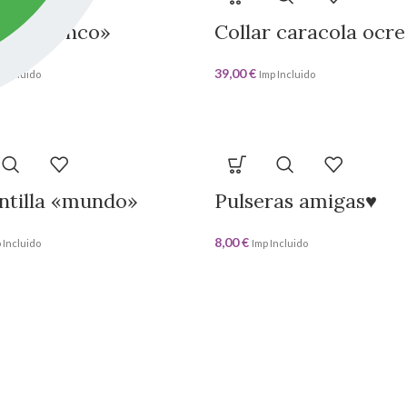
 «flamenco»
Collar caracola ocre
39,00
€
 Incluido
Imp Incluido
ntilla «mundo»
Pulseras amigas♥️
8,00
€
 Incluido
Imp Incluido