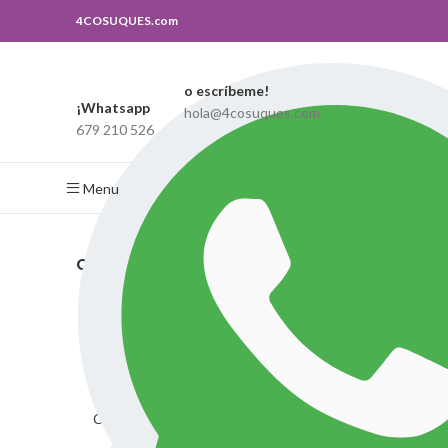
4COSUQUES.com
o escríbeme!
Search
¡Whatsapp
hola@4cosuques.com
679 210 526
Escribe lo que buscas, y si no lo encuentras puedes contactar con nosot
Menu
CATEGORIAS
Inicio
T
Show s
Anillos
Bolso-cartera
Bolsos
Collares