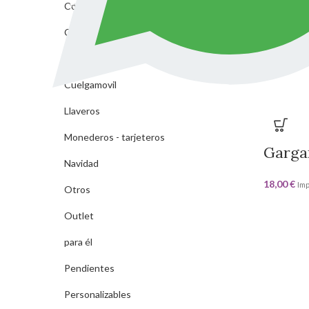
Complementos Fiesta
Collar
Cuelga Gafas/Mascarillas
19,00
€
Imp
cuelga retrovisores
Cuelgamovil
Llaveros
Monederos - tarjeteros
Garga
Navidad
18,00
€
Imp
Otros
Outlet
para él
Pendientes
Personalizables