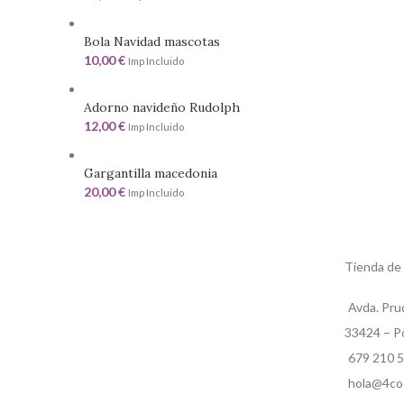
Bola Navidad mascotas
10,00
€
Imp Incluido
Adorno navideño Rudolph
12,00
€
Imp Incluido
Gargantilla macedonia
20,00
€
Imp Incluido
Tienda de
Avda. Pru
33424 – Po
679 210 
hola@4co