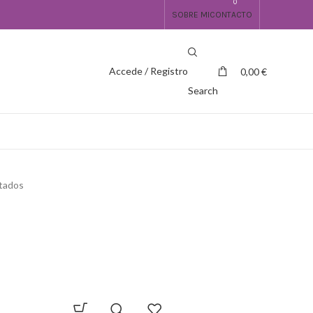
0
SOBRE MI
CONTACTO
Accede / Registro
0,00
€
Search
ltados