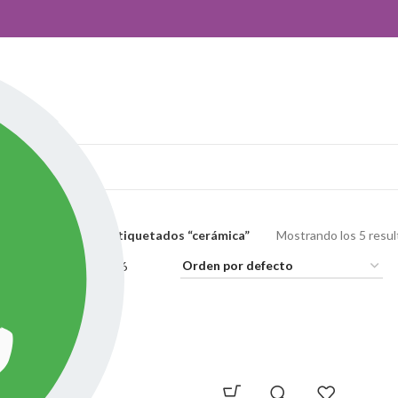
ros!
ienda
Productos etiquetados “cerámica”
Mostrando los 5 resu
idebar
Ver
9
24
36