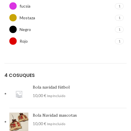
fucsia
1
Mostaza
1
Negro
1
Rojo
1
Verde
1
4 COSUQUES
Bola navidad fútbol
10,00
€
Imp Incluido
Bola Navidad mascotas
10,00
€
Imp Incluido