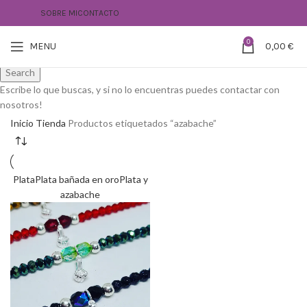
SOBRE MI
CONTACTO
Create your first
navigation menu here
0
MENU
0,00
€
Search
Escribe lo que buscas, y si no lo encuentras puedes contactar con
nosotros!
Inicio
Tienda
Productos etiquetados “azabache”
Plata
Plata bañada en oro
Plata y
azabache