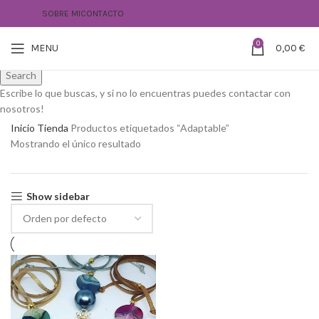
SOBRE MI
CONTACTO
0
MENU
0,00
€
Search
Escribe lo que buscas, y si no lo encuentras puedes contactar con
nosotros!
Inicio
Tienda
Productos etiquetados “Adaptable”
Mostrando el único resultado
Show sidebar